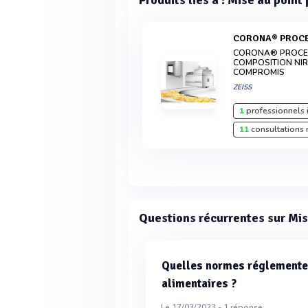
Produits liés à : Mise au point
CORONA® PROC
CORONA® PROCES
COMPOSITION NIR
COMPROMIS
ZEISS
1
professionnels 
11
consultations 
Questions récurrentes sur Mis
Quelles normes réglementen
alimentaires ?
Le 17/03/2023 -
1
réponse