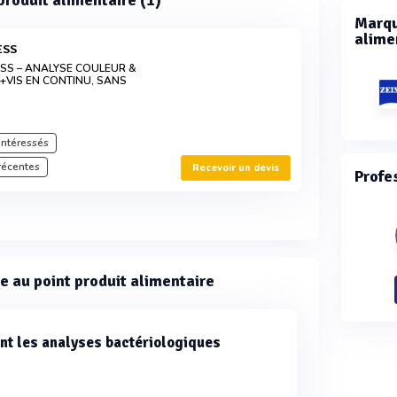
 produit alimentaire (1)
Marqu
alime
ESS
S – ANALYSE COULEUR &
+VIS EN CONTINU, SANS
intéressés
récentes
Recevoir un devis
Profe
e au point produit alimentaire
t les analyses bactériologiques