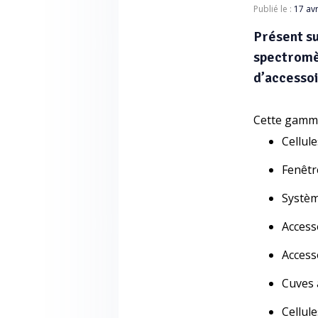
Publié le :
17 avr
Présent su
spectromè
d’accessoi
Cette
gamme
Cellule
Fenêtr
Systèm
Access
Access
Cuves 
Cellul