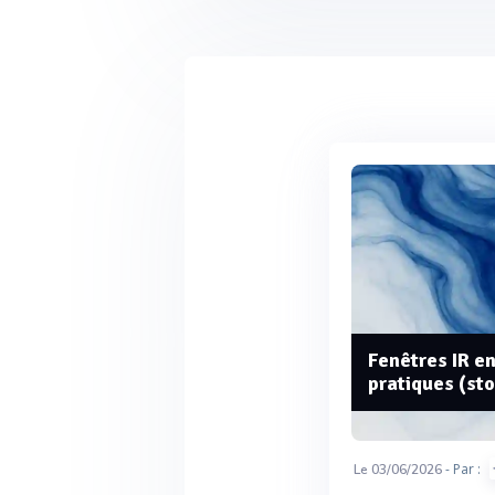
Fenêtres IR en
pratiques (st
- Par :
Le 03/06/2026