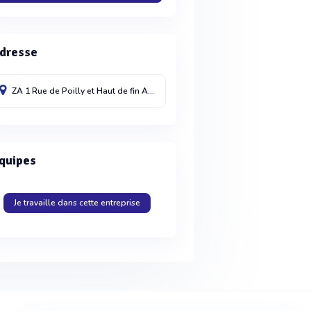
dresse
ZA 1 Rue de Poilly et Haut de fin
Aillant-sur-Tholon
89110
France
quipes
Je travaille dans cette entreprise