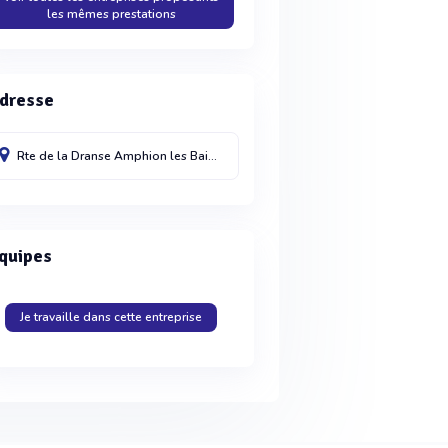
les mêmes prestations
dresse
Rte de la Dranse Amphion les Bains
Evian les Bains
74500
France
quipes
Je travaille dans cette entreprise