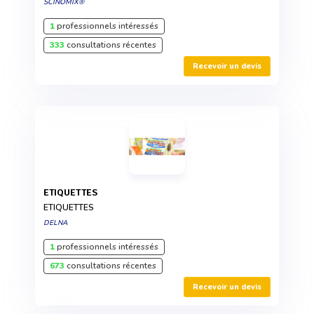
SCINOMIX®
1
professionnels intéressés
333
consultations récentes
Recevoir un devis
ETIQUETTES
ETIQUETTES
DELNA
1
professionnels intéressés
673
consultations récentes
Recevoir un devis