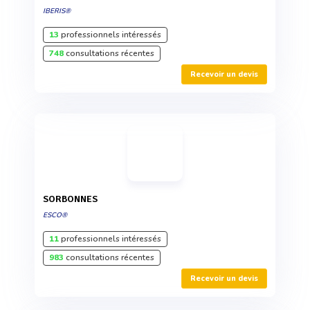
IBERIS®
13
professionnels intéressés
748
consultations récentes
Recevoir un devis
SORBONNES
ESCO®
11
professionnels intéressés
983
consultations récentes
Recevoir un devis