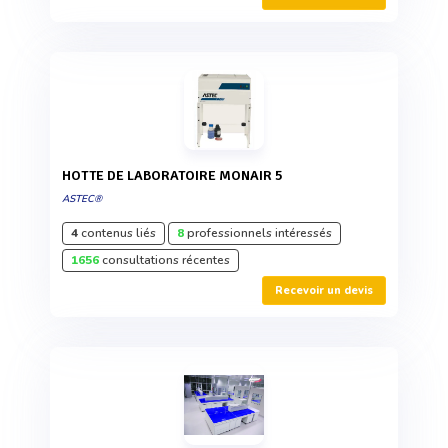
HOTTE DE LABORATOIRE MONAIR 5
ASTEC®
4
contenus liés
8
professionnels intéressés
1656
consultations récentes
Recevoir un devis