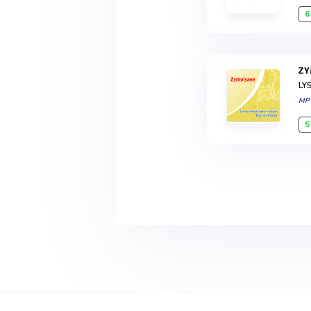
6
Z
LY
MP
5