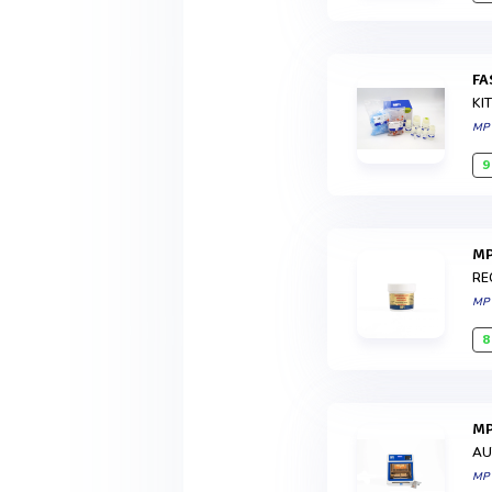
F
KI
MP
9
RE
MP
8
AU
MP