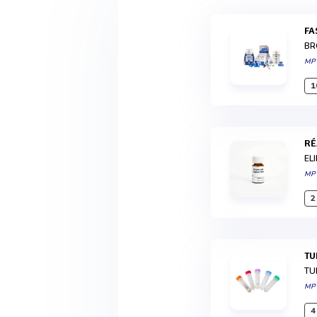
F
BR
MP
1
R
EL
MP
2
T
TU
MP
4