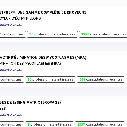
ASTPREP®: UNE GAMME COMPLÈTE DE BROYEURS
OYEUR D'ÉCHANTILLONS
 BIOMEDICALS©
0
contenus liés
30
professionnels intéressés
3396
consultations récentes
ÉACTIF D’ÉLIMINATION DES MYCOPLASMES (MRA)
IMINATION DES MYCOPLASMES (MRA)
 BIOMEDICALS©
contenus liés
10
professionnels intéressés
894
consultations récentes
UBES DE LYSING MATRIX (BROYAGE)
BES
 BIOMEDICALS©
contenus liés
9
professionnels intéressés
1337
consultations récentes