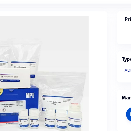
Pr
Typ
ADN
Mar