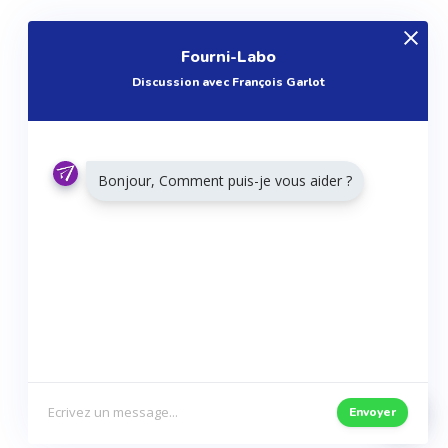
EXPLOREZ
Fourni-Labo
Produits
Discussion avec François Garlot
Entreprises
Questions
Réalisations
Bonjour, Comment puis-je vous aider ?
Tutoriels
Articles
Agenda
RESTONS CONNECTÉS
Twitter
Facebook
Envoyer