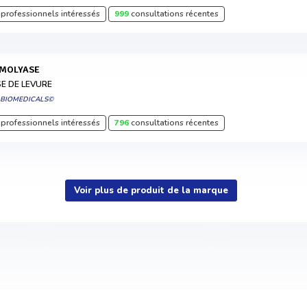
professionnels intéressés
999
consultations récentes
YMOLYASE
SE DE LEVURE
 BIOMEDICALS©
professionnels intéressés
796
consultations récentes
Voir plus de produit de la marque