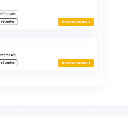
intéressés
 récentes
Recevoir un devis
intéressés
 récentes
Recevoir un devis