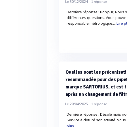
Le 30/12/2024 -
1
réponse
Dernière réponse : Bonjour, Nous 
différentes questions. Vous pouvez 
responsable métrologique,...
Lire p
Quelles sont les préconisati
recommandée pour des pipett
marque SARTORIUS, et est-il
après un changement de filt
Le 20/04/2025 -
1
réponse
Dernière réponse : Désolé mais nou
Service à clôturé son activité. Vou
plus