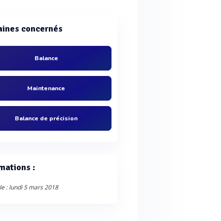
ines concernés
Balance
Maintenance
Balance de précision
mations :
le : lundi 5 mars 2018