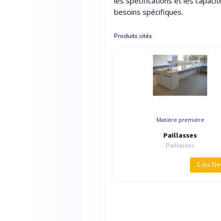
les spécifications et les capaci
besoins spécifiques.
Produits cités
Matière première
Paillasses
Paillasses
1 clic De