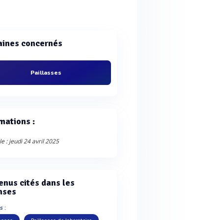
ines concernés
Paillasses
mations :
e : jeudi 24 avril 2025
enus cités dans les
nses
s :