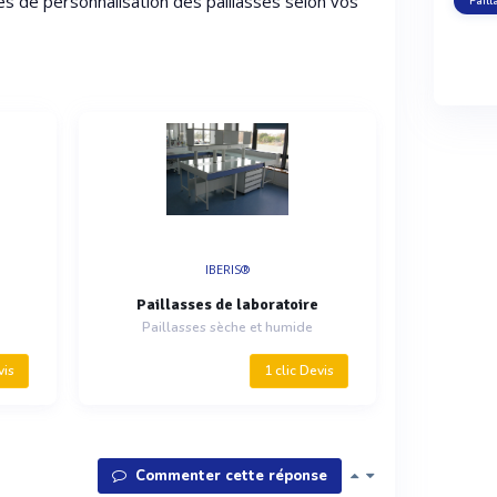
tés de personnalisation des paillasses selon vos
Pail
IBERIS®
Paillasses de laboratoire
Paillasses sèche et humide
vis
1 clic Devis
Commenter cette réponse