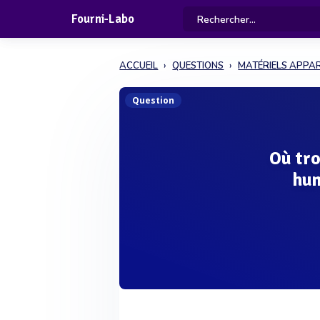
Fourni-Labo
ACCUEIL
QUESTIONS
MATÉRIELS APPAR
Question
Où tro
hum