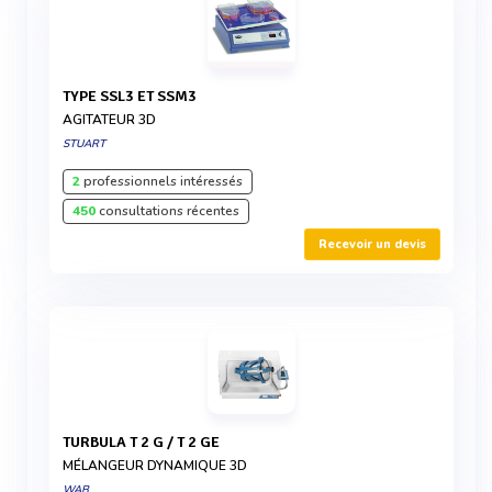
TYPE SSL3 ET SSM3
AGITATEUR 3D
STUART
2
professionnels intéressés
450
consultations récentes
Recevoir un devis
TURBULA T 2 G / T 2 GE
MÉLANGEUR DYNAMIQUE 3D
WAB