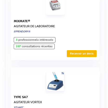
MIXMATE®
AGITATEUR DE LABORATOIRE
EPPENDORF®
3
professionnels intéressés
207
consultations récentes
Recevoir un devis
TYPE SA7
AGITATEUR VORTEX
STUART