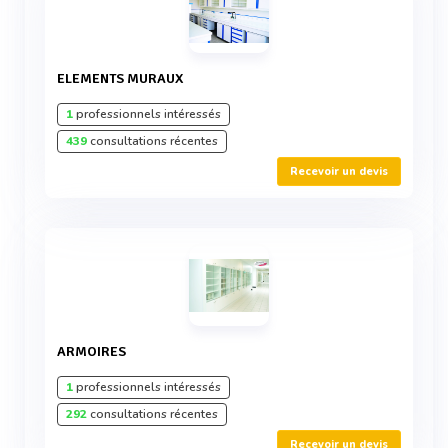
ELEMENTS MURAUX
1
professionnels intéressés
439
consultations récentes
Recevoir un devis
ARMOIRES
1
professionnels intéressés
292
consultations récentes
Recevoir un devis