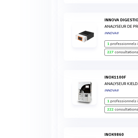
INNOVA DIGESTI
ANALYSEUR DE PR
INNOVA®
1
professionnels 
227
consultations
INOK1100F
ANALYSEUR KJEL
INNOVA®
1
professionnels 
222
consultations
INOK9860