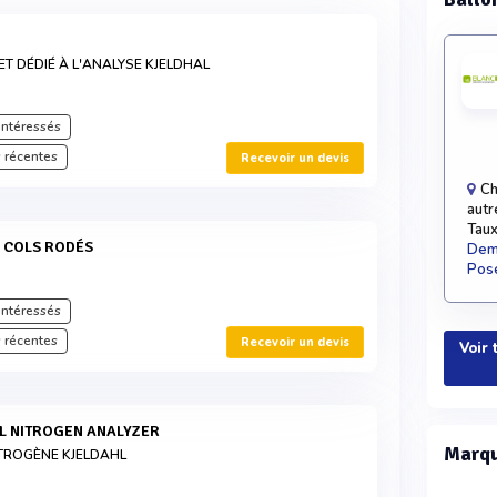
T DÉDIÉ À L'ANALYSE KJELDHAL
intéressés
 récentes
Recevoir un devis
Ch
autr
Taux
L COLS RODÉS
Dema
Pose
intéressés
 récentes
Recevoir un devis
Voir 
HL NITROGEN ANALYZER
Marqu
TROGÈNE KJELDAHL