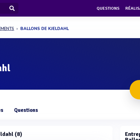
QUESTIONS
RÉALIS
PEMENTS
BALLONS DE KJELDAHL
ahl
es
Questions
eldahl (8)
Entrep
Ballo