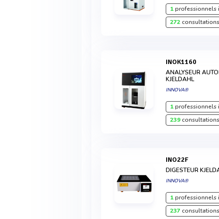
1
professionnels 
272
consultations
INOK1160
ANALYSEUR AUTO
KJELDAHL
INNOVA®
1
professionnels 
239
consultations
INO22F
DIGESTEUR KJELD
INNOVA®
1
professionnels 
237
consultations