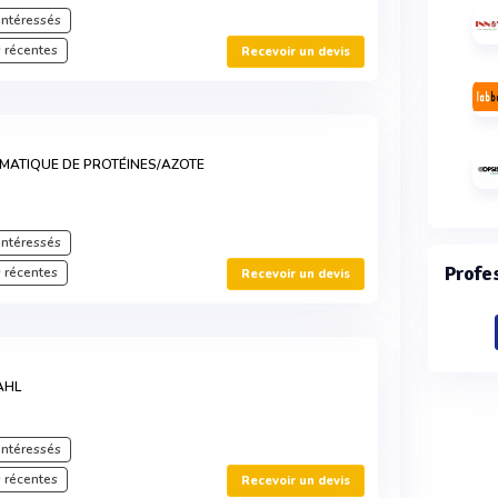
intéressés
 récentes
Recevoir un devis
MATIQUE DE PROTÉINES/AZOTE
intéressés
Profe
 récentes
Recevoir un devis
AHL
intéressés
 récentes
Recevoir un devis