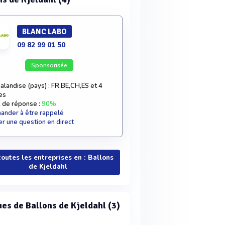
BLANC LABO
09 82 99 01 50
Sponsorisée
alandise (pays) : FR,BE,CH,ES et 4
es
 de réponse :
90%
nder à être rappelé
r une question en direct
toutes les entreprises en : Ballons
de Kjeldahl
es de Ballons de Kjeldahl (3)