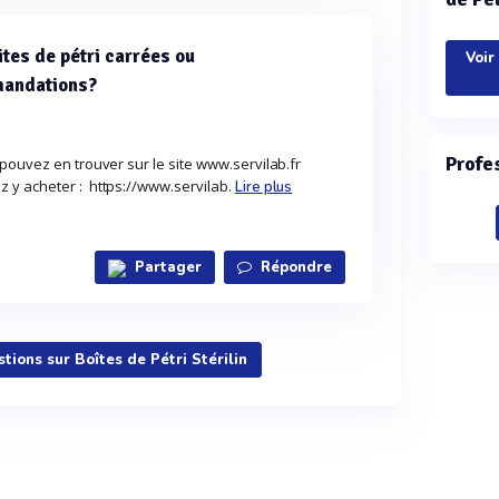
ites de pétri carrées ou
Voir
mandations?
Profe
pouvez en trouver sur le site www.servilab.fr
 y acheter : https://www.servilab.
Lire plus
Partager
Répondre
stions sur Boîtes de Pétri Stérilin