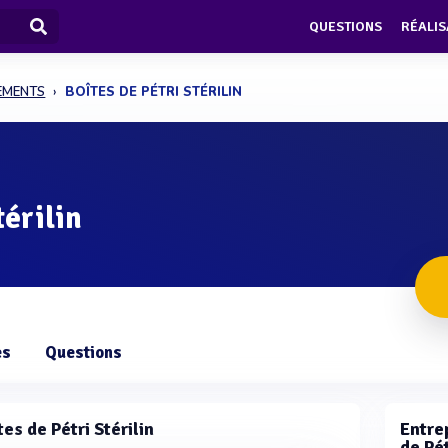
QUESTIONS
RÉALIS
PEMENTS
BOÎTES DE PÉTRI STÉRILIN
térilin
es
Questions
es de Pétri Stérilin
Entrep
de Pét