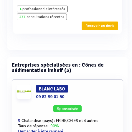
1
professionnels intéressés
277
consultations récentes
Recevoir un devis
Entreprises spécialisées en : Cônes de
sédimentation Imhoff (3)
BLANC LABO
09 82 99 01 50
Sponsorisée
Chalandise (pays) : FR,BE,CH,ES et 4 autres
Taux de réponse :
90%
Demander à être rappelé