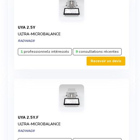
UYA 2.5Y
ULTRA-MICROBALANCE
RADWAG®
1
professionnels intéressés
9
consultations récentes
Recevoir un devis
UYA 2.5Y.F
ULTRA-MICROBALANCE
RADWAG®