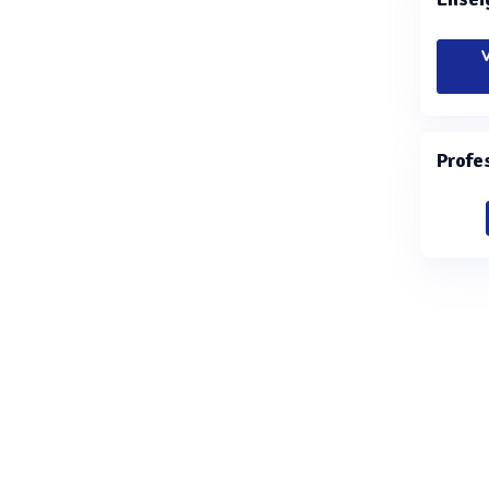
V
Profe