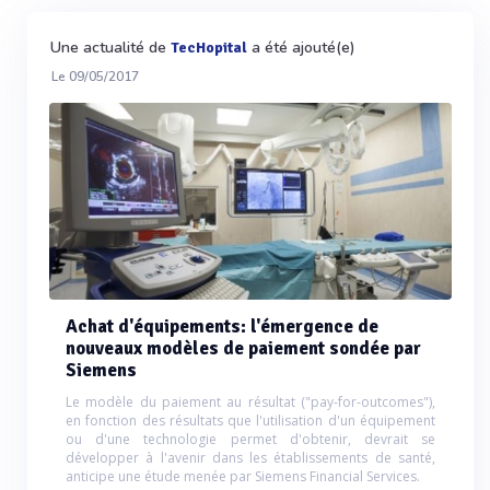
Une actualité de
a été ajouté(e)
TecHopital
Le 09/05/2017
Achat d'équipements: l'émergence de
nouveaux modèles de paiement sondée par
Siemens
Le modèle du paiement au résultat ("pay-for-outcomes"),
en fonction des résultats que l'utilisation d'un équipement
ou d'une technologie permet d'obtenir, devrait se
développer à l'avenir dans les établissements de santé,
anticipe une étude menée par Siemens Financial Services.