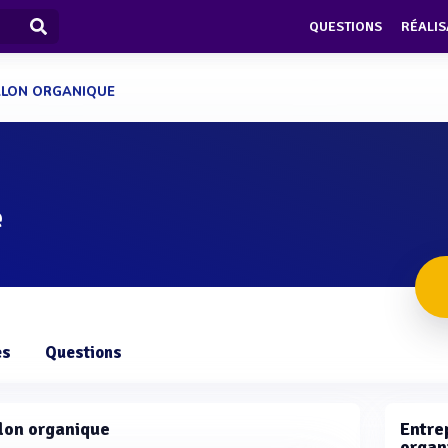
QUESTIONS
RÉALIS
ALON ORGANIQUE
e
es
Questions
alon organique
Entre
organ