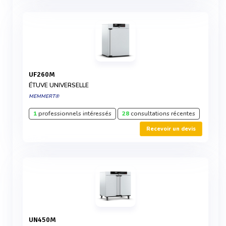
UF260M
ÉTUVE UNIVERSELLE
MEMMERT®
1
professionnels intéressés
28
consultations récentes
Recevoir un devis
UN450M