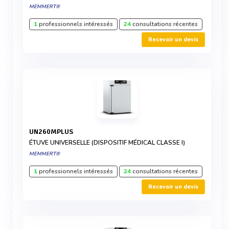
MEMMERT®
1
professionnels intéressés
24
consultations récentes
Recevoir un devis
UN260MPLUS
ÉTUVE UNIVERSELLE (DISPOSITIF MÉDICAL CLASSE I)
MEMMERT®
1
professionnels intéressés
24
consultations récentes
Recevoir un devis