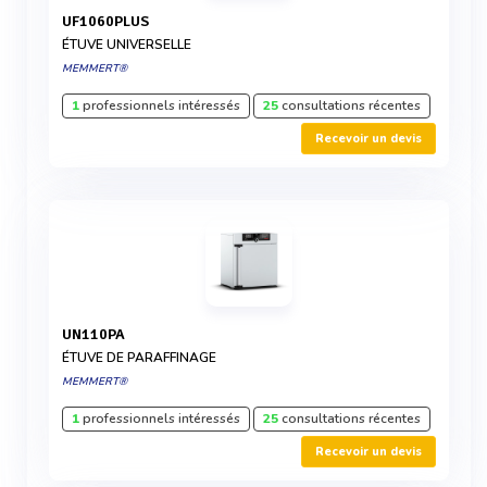
UF1060PLUS
ÉTUVE UNIVERSELLE
MEMMERT®
1
professionnels intéressés
25
consultations récentes
Recevoir un devis
UN110PA
ÉTUVE DE PARAFFINAGE
MEMMERT®
1
professionnels intéressés
25
consultations récentes
Recevoir un devis