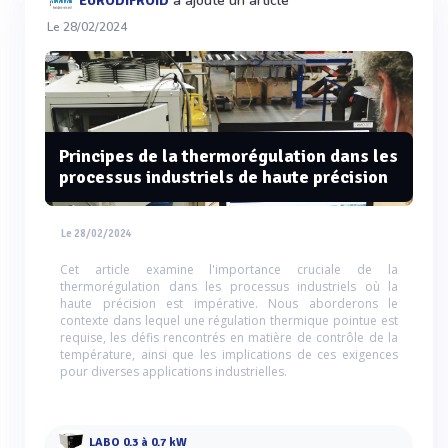
a ajouté un article
EURODIFROID
Le 28/02/2024
Principes de la thermorégulation dans les
processus industriels de haute précision
Le 28/02/2024
Cet article examine l'importance cruciale de la
thermorégulation dans les processus industriels où la
haute précision est impérative. Nous aborderons le
contexte dans lequel une régulation thermique pointue est
requise, les défis rencontrés en matière de contrôle de la
température, ainsi que les implications de ces exigences
pour diverses applications industrielles.
LABO 0.3 à 0.7 kW