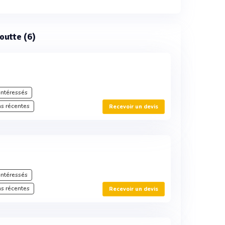
goutte (6)
intéressés
s récentes
Recevoir un devis
intéressés
s récentes
Recevoir un devis