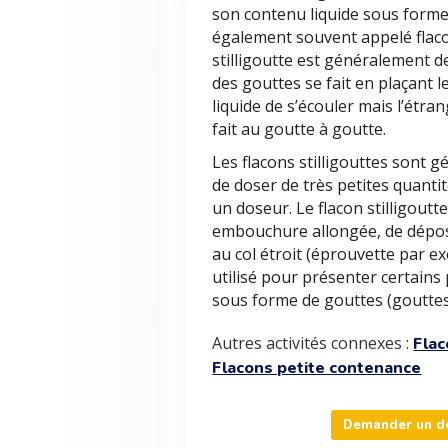
son contenu liquide sous forme 
également souvent appelé flac
stilligoutte est généralement d
des gouttes se fait en plaçant l
liquide de s’écouler mais l’étra
fait au goutte à goutte.
Les flacons stilligouttes sont g
de doser de très petites quanti
un doseur. Le flacon stilligout
embouchure allongée, de dépos
au col étroit (éprouvette par ex
utilisé pour présenter certains
sous forme de gouttes (gouttes 
Autres activités connexes :
Fla
Flacons petite contenance
Demander un dev