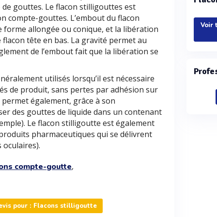
de gouttes. Le flacon stilligouttes est
on compte-gouttes. L’embout du flacon
Voir 
e forme allongée ou conique, et la libération
e flacon tête en bas. La gravité permet au
nglement de l’embout fait que la libération se
Profe
énéralement utilisés lorsqu’il est nécessaire
tés de produit, sans pertes par adhésion sur
te permet également, grâce à son
er des gouttes de liquide dans un contenant
emple). Le flacon stilligoutte est également
 produits pharmaceutiques qui se délivrent
oculaires).
,
cons compte-goutte
is pour : Flacons stilligoutte