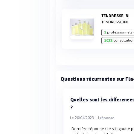
TENDRESSE INI
TENDRESSE INI
1
professionnels 
1032
consultation
Questions récurrentes sur Fla
Quelles sont les differences
?
Le 20/04/2023 -
1
réponse
Dernière réponse : Le stilligoutte 