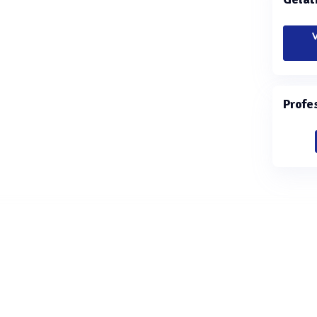
V
Profe