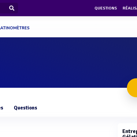
QUESTIONS
RÉALIS
LATINOMÈTRES
es
Questions
Entrep
Gélat