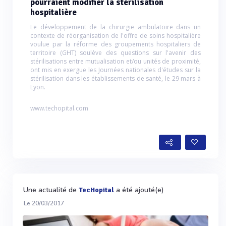
pourraient modifier la stérilisation
hospitalière
Le développement de la chirurgie ambulatoire dans un
contexte de réorganisation de l'offre de soins hospitalière
voulue par la réforme des groupements hospitaliers de
territoire (GHT) soulève des questions sur l'avenir des
stérilisations entre mutualisation et/ou unités de proximité,
ont mis en exergue les Journées nationales d'études sur la
stérilisation dans les établissements de santé, le 29 mars à
Lyon.
www.techopital.com
Une actualité de
a été ajouté(e)
TecHopital
Le 20/03/2017