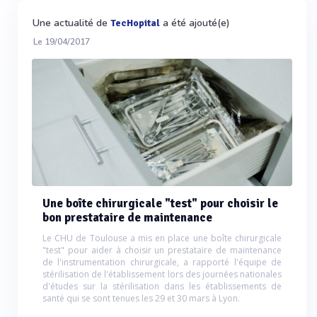
Une actualité de
a été ajouté(e)
TecHopital
Le 19/04/2017
Une boîte chirurgicale "test" pour choisir le
bon prestataire de maintenance
Le CHU de Toulouse a mis en place une boîte chirurgicale
"test" pour aider à choisir un prestataire de maintenance
de l'instrumentation chirurgicale, a rapporté l'équipe de
stérilisation de l'établissement lors des journées nationales
d'études sur la stérilisation dans les établissements de
santé qui se sont tenues les 29 et 30 mars à Lyon.