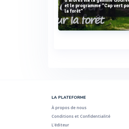
d’arbres via la gamme GoGre
et le programme "Cap vert p
la forêt"
Voir plus
LA PLATEFORME
À propos de nous
Conditions et Confidentialité
L'éditeur