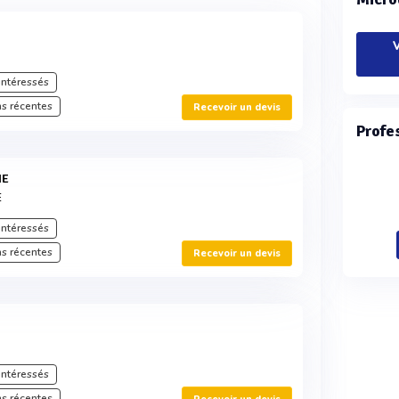
V
intéressés
s récentes
Recevoir un devis
Profe
IE
E
intéressés
s récentes
Recevoir un devis
intéressés
s récentes