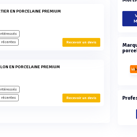
V
M
intéressés
 récentes
Recevoir un devis
Marqu
porce
intéressés
Profe
 récentes
Recevoir un devis