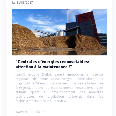
Le 11/05/2017
"Centrales d'énergies renouvelables:
attention à la maintenance !"
Jean-Christophe Duflot, expert immobilier à l'agence
régionale de santé (ARS)Auvergne Rhône-Alpes, qui
organisait le 24 mars une journée consacrée à la maitrise
énergétique dans les établissements hospitaliers, reste
critique quant au développement des nouvelles
technologies de production d'énergie dans les
établissements de santé. Interview
www.techopital.com