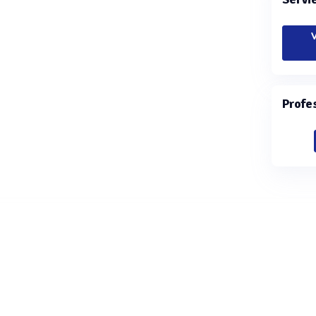
V
Profe