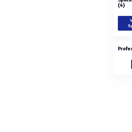
(4)
V
Sp
Profe