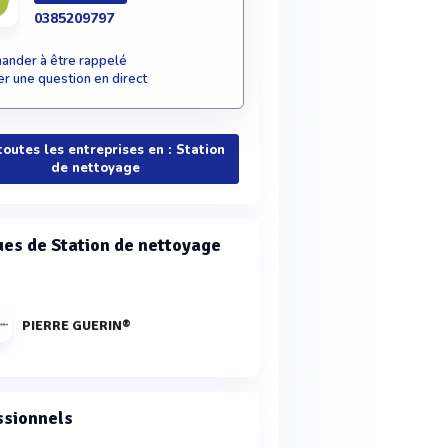
0385209797
nder à être rappelé
r une question en direct
toutes les entreprises en : Station
de nettoyage
es de Station de nettoyage
PIERRE GUERIN®
ssionnels