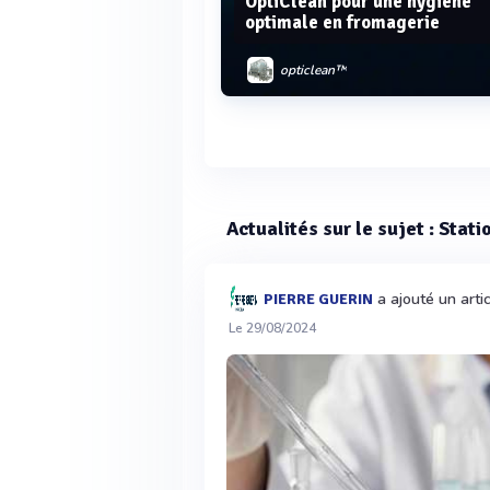
OptiClean pour une hygiène
optimale en fromagerie
opticlean™
Voir plus
Actualités sur le sujet : Stat
a ajouté un arti
PIERRE GUERIN
Le 29/08/2024