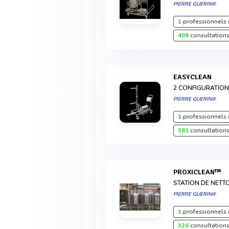
PIERRE GUERIN®
1
professionnels 
498
consultations
EASYCLEAN
2 CONFIGURATION
PIERRE GUERIN®
1
professionnels 
381
consultations
PROXICLEAN™
STATION DE NETTO
PIERRE GUERIN®
1
professionnels 
326
consultations