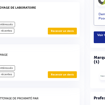
Dema
Pose
intéressés
 récentes
Recevoir un devis
Voir 
OYAGE
Marqu
(1)
intéressés
 récentes
Recevoir un devis
Profe
ETTOYAGE DE PROXIMITÉ PAR