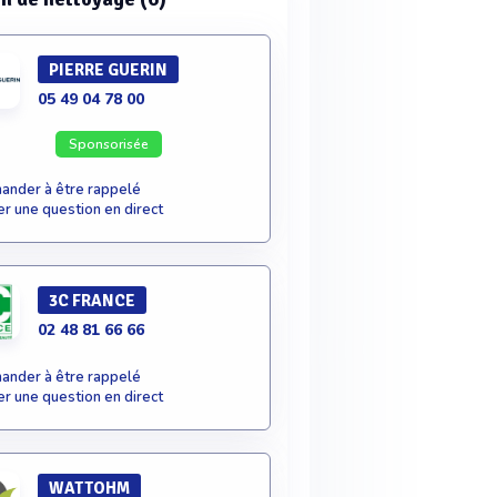
PIERRE GUERIN
05 49 04 78 00
Sponsorisée
nder à être rappelé
r une question en direct
3C FRANCE
02 48 81 66 66
nder à être rappelé
r une question en direct
WATTOHM