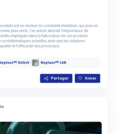
roduits est un secteur en constante évolution, qui joue un
onomie plus verte. Cet article aborde l'importance de
océdés impliqués dans la fabrication de ces produits
les problématiques actuelles ainsi que les solutions
alité et l'efficacité des processus.
Neptune™ DeltaV
Neptune™ LAB
Partager
Aimer
cle