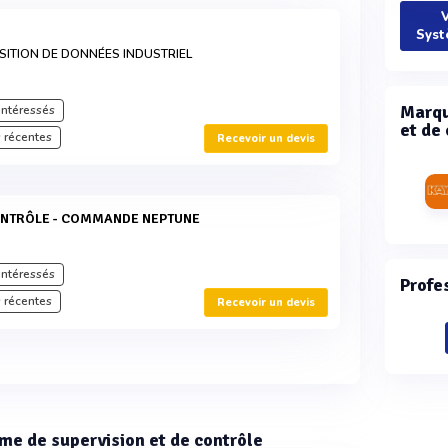
V
Syst
SITION DE DONNÉES INDUSTRIEL
Marqu
intéressés
et de 
 récentes
Recevoir un devis
CONTRÔLE - COMMANDE NEPTUNE
intéressés
Profe
 récentes
Recevoir un devis
ème de supervision et de contrôle