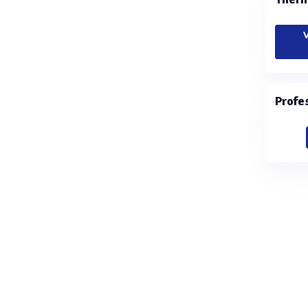
V
Profe