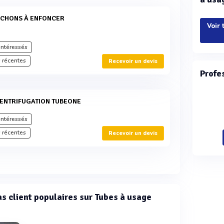
UCHONS À ENFONCER
Voir 
intéressés
 récentes
Recevoir un devis
Profe
CENTRIFUGATION TUBEONE
intéressés
 récentes
Recevoir un devis
cas client populaires sur Tubes à usage