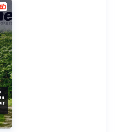
n
en
our