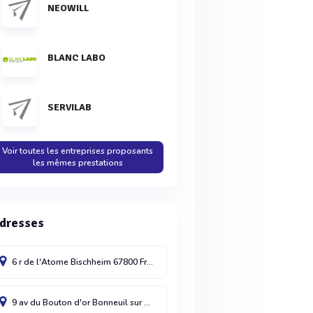
NEOWILL
BLANC LABO
SERVILAB
Voir toutes les entreprises proposants
les mêmes prestations
dresses
6 r de l'Atome
Bischheim
67800
France
9 av du Bouton d'or
Bonneuil sur Marne cdx
94386
France