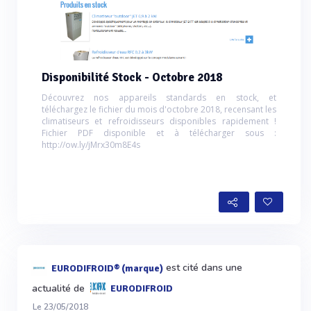
Disponibilité Stock - Octobre 2018
Découvrez nos appareils standards en stock, et
téléchargez le fichier du mois d'octobre 2018, recensant les
climatiseurs et refroidisseurs disponibles rapidement !
Fichier PDF disponible et à télécharger sous :
http://ow.ly/jMrx30m8E4s
est cité dans une
EURODIFROID® (marque)
actualité de
EURODIFROID
Le 23/05/2018