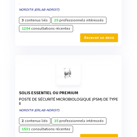
.
NOROIT® (ERLAB-NOROIT)
3
contenus liés
25
professionnels intéressés
1204
consultations récentes
Recevoir un devis
SOLIS ESSENTIEL OU PREMIUM
POSTE DE SÉCURITÉ MICROBIOLOGIQUE (PSM) DE TYPE
II
NOROIT® (ERLAB-NOROIT)
2
contenus liés
15
professionnels intéressés
1531
consultations récentes