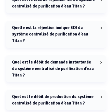
centralisé de purification d’eau Titan ?
Le taux de réjection RO du système centralisé de
purification d’eau Titan est de 95 à 99 % (réjection
ionique indiquée ≥ 99 %).
Quelle est la réjection ionique EDI du
système centralisé de purification d’eau
Titan ?
La réjection ionique EDI du système centralisé de
purification d’eau Titan est ≥ 99 %.
Quel est le débit de demande instantanée
du système centralisé de purification d’eau
Titan ?
Le débit de demande instantanée du système
centralisé de purification d’eau Titan est de 500 à 1000
L/h.
Quel est le débit de production du système
centralisé de purification d’eau Titan ?