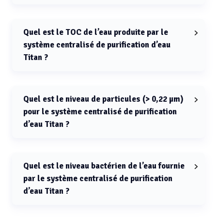
La conductivité à 25 °C du système centralisé de
purification d’eau Titan est 0,125 µS/cm (typiquement
0,1 µS/cm).
Quel est le TOC de l’eau produite par le
système centralisé de purification d’eau
Titan ?
Le TOC de l’eau produite par le système centralisé de
purification d’eau Titan est < 30 µg/L.
Quel est le niveau de particules (> 0,22 µm)
pour le système centralisé de purification
d’eau Titan ?
Le niveau de particules de taille > 0,22 µm pour le
système centralisé de purification d’eau Titan est < 1
pc/µL.
Quel est le niveau bactérien de l’eau fournie
par le système centralisé de purification
d’eau Titan ?
Le niveau bactérien de l’eau fournie par le système