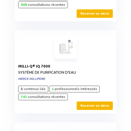
908
consultations récentes
Recevoir un devis
MILLI-Q® IQ 7000
SYSTÈME DE PURIFICATION D'EAU
MERCK MILLIPORE
3
contenus liés
1
professionnels intéressés
743
consultations récentes
Recevoir un devis