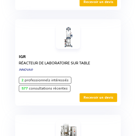
Recevoir un devis
IGR
RÉACTEUR DE LABORATOIRE SUR TABLE
INNOVA®
2
professionnels intéressés
577
consultations récentes
Recevoir un devis