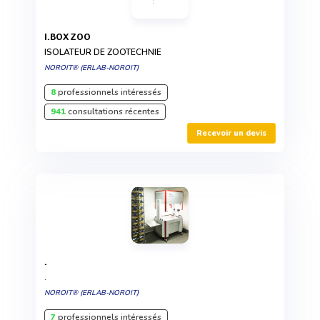
I.BOX ZOO
ISOLATEUR DE ZOOTECHNIE
NOROIT® (ERLAB-NOROIT)
8
professionnels intéressés
941
consultations récentes
Recevoir un devis
.
.
NOROIT® (ERLAB-NOROIT)
7
professionnels intéressés