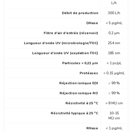
L/h
Débit de production
300 L/h
DNase
< 5 pg/mL
Filtre d’air d’entrée (réservoir)
0,2 µm
Longueur d’onde UV (microbiologie/TOC)
254 nm
Longueur d’onde UV (oxydation TOC)
185 nm
Particules > 0,22 µm
< 1 pc/µL
Protéases
< 0,15 µg/mL
Réjection ionique EDI
≥ 99 %
Réjection ionique RO
≥ 99 %
Résistivité à 25 °C
> 8 MΩ·cm
Résistivité typique à 25 °C
10-15
MΩ·cm
RNase
< 1 pg/mL