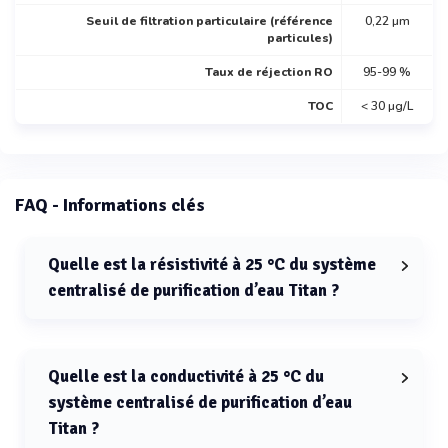
Seuil de filtration particulaire (référence
0,22 µm
particules)
Taux de réjection RO
95-99 %
TOC
< 30 µg/L
FAQ - Informations clés
Quelle est la résistivité à 25 °C du système
centralisé de purification d’eau Titan ?
La résistivité à 25 °C du système centralisé de
purification d’eau Titan est > 8 MΩ·cm (typiquement 10 à
15 MΩ·cm).
Quelle est la conductivité à 25 °C du
système centralisé de purification d’eau
Titan ?