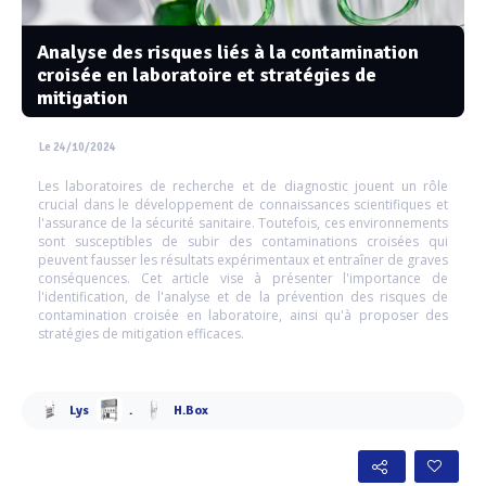
Analyse des risques liés à la contamination
croisée en laboratoire et stratégies de
mitigation
Le 24/10/2024
Les laboratoires de recherche et de diagnostic jouent un rôle
crucial dans le développement de connaissances scientifiques et
l'assurance de la sécurité sanitaire. Toutefois, ces environnements
sont susceptibles de subir des contaminations croisées qui
peuvent fausser les résultats expérimentaux et entraîner de graves
conséquences. Cet article vise à présenter l'importance de
l'identification, de l'analyse et de la prévention des risques de
contamination croisée en laboratoire, ainsi qu'à proposer des
stratégies de mitigation efficaces.
Lys
.
H.Box