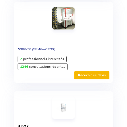
.
.
NOROIT® (ERLAB-NOROIT)
7
professionnels intéressés
1246
consultations récentes
Recevoir un devis
H.BOX