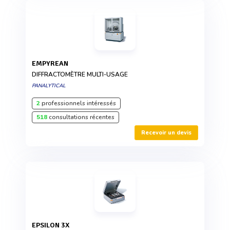
EMPYREAN
DIFFRACTOMÈTRE MULTI-USAGE
PANALYTICAL
2
professionnels intéressés
518
consultations récentes
Recevoir un devis
EPSILON 3X