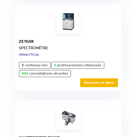
ZETIUM
SPECTROMÈTRE
PANALYTICAL
2
contenus liés
5
professionnels intéressés
963
consultations récentes
Recevoir un devis