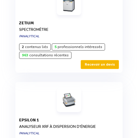
ZETIUM
SPECTROMÈTRE
PANALYTICAL
2
contenus liés
5
professionnels intéressés
963
consultations récentes
Recevoir un devis
EPSILON 1
ANALYSEUR XRF À DISPERSION D'ÉNERGIE
PANALYTICAL