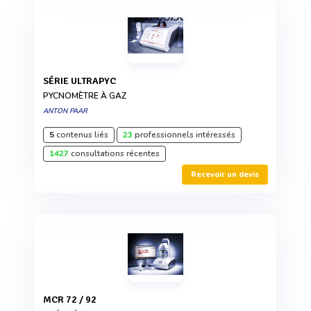
SÉRIE ULTRAPYC
PYCNOMÈTRE À GAZ
ANTON PAAR
5
contenus liés
23
professionnels intéressés
1427
consultations récentes
Recevoir un devis
MCR 72 / 92