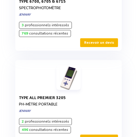
TYPE 6700, 6705 & 6715
SPECTROPHOTOMÈTRE
JENWAY
3
professionnels intéressés
769
consultations récentes
Recevoir un devis
TYPE ALL PREMIER 3205
PH-MÈTRE PORTABLE
JENWAY
2
professionnels intéressés
496
consultations récentes