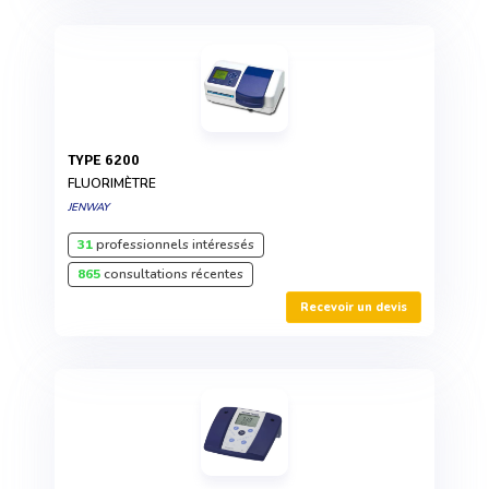
TYPE 6200
FLUORIMÈTRE
JENWAY
31
professionnels intéressés
865
consultations récentes
Recevoir un devis