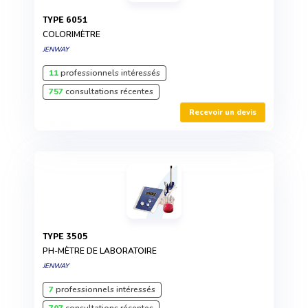
TYPE 6051
COLORIMÈTRE
JENWAY
11
professionnels intéressés
757
consultations récentes
Recevoir un devis
TYPE 3505
PH-MÈTRE DE LABORATOIRE
JENWAY
7
professionnels intéressés
707
consultations récentes