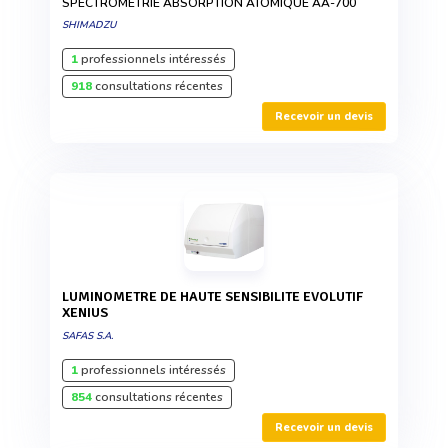
SPECTROMÉTRIE ABSORPTION ATOMIQUE AA-700
SHIMADZU
1
professionnels intéressés
918
consultations récentes
Recevoir un devis
LUMINOMETRE DE HAUTE SENSIBILITE EVOLUTIF
XENIUS
SAFAS S.A.
1
professionnels intéressés
854
consultations récentes
Recevoir un devis