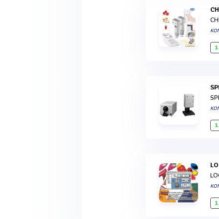
C
CH
KON
1
S
SP
KON
1
L
LO
KON
1