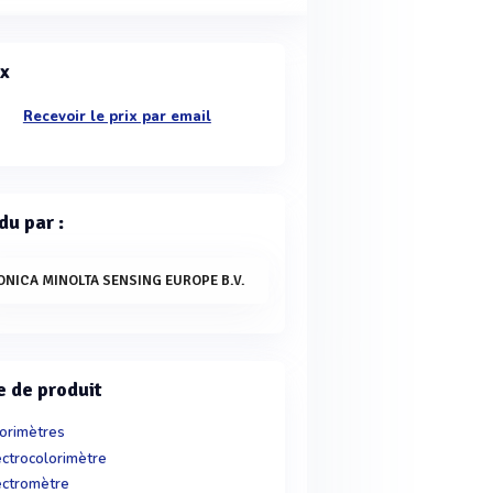
ix
Recevoir le prix par email
du par :
ONICA MINOLTA SENSING EUROPE B.V.
e de produit
orimètres
ctrocolorimètre
ctromètre