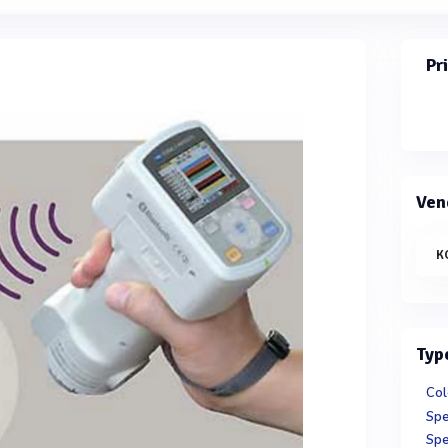
Pr
Ven
K
Typ
Col
Spe
Spe