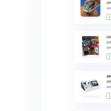
SP
KON
2
L
LU
KON
2
S
SP
KON
1