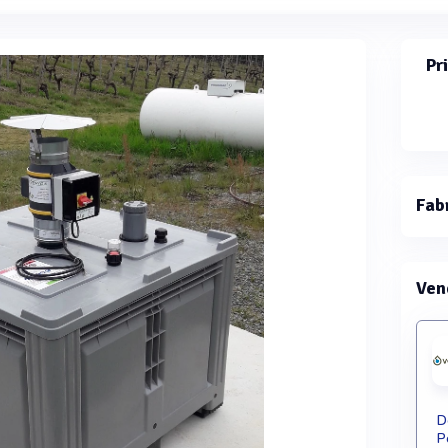
Pr
Fab
Ven
D
P