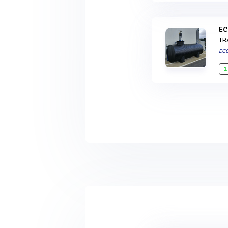
E
TR
EC
1