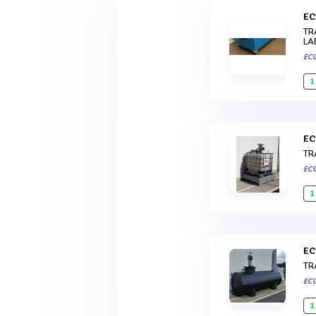
E
TR
LA
EC
1
E
TR
EC
1
E
TR
EC
1