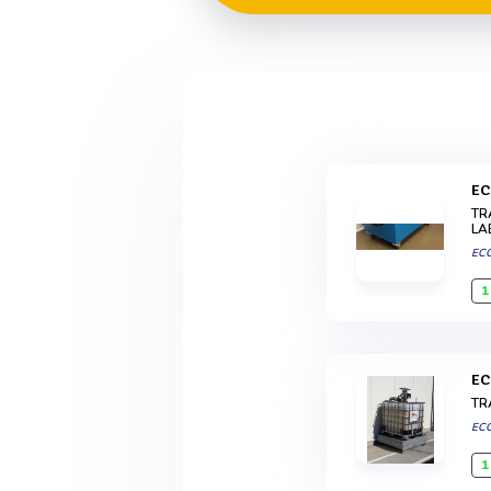
E
TR
LA
EC
1
E
TR
EC
1