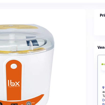
Pr
Ven
a
T
D
P