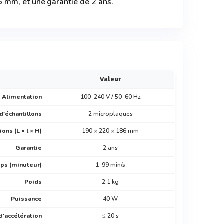
 mm, et une garantie de 2 ans.
Valeur
Alimentation
100–240 V / 50–60 Hz
d'échantillons
2 microplaques
ons (L × l × H)
190 × 220 × 186 mm
Garantie
2 ans
ps (minuteur)
1–99 min/s
Poids
2,1 kg
Puissance
40 W
'accélération
≤ 20 s