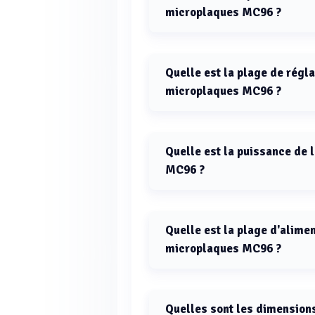
microplaques MC96 ?
Le temps d'accélération de la cent
Quelle est la plage de régl
microplaques MC96 ?
La plage de réglage du temps pour
à 99 min/s.
Quelle est la puissance de 
MC96 ?
La puissance de la centrifugeuse 
Quelle est la plage d'alime
microplaques MC96 ?
La centrifugeuse pour microplaqu
240 V / 50–60 Hz.
Quelles sont les dimensions