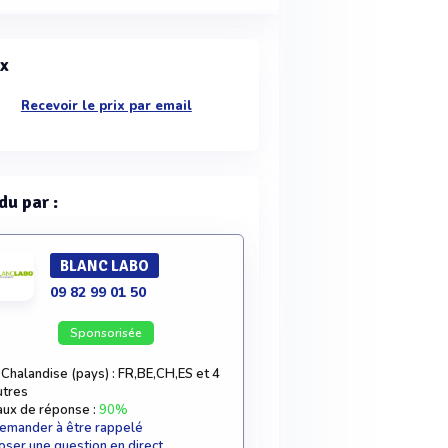
ix
Recevoir le prix par email
du par :
BLANC LABO
09 82 99 01 50
Sponsorisée
Chalandise (pays) : FR,BE,CH,ES et 4
utres
aux de réponse :
90%
emander à être rappelé
oser une question en direct