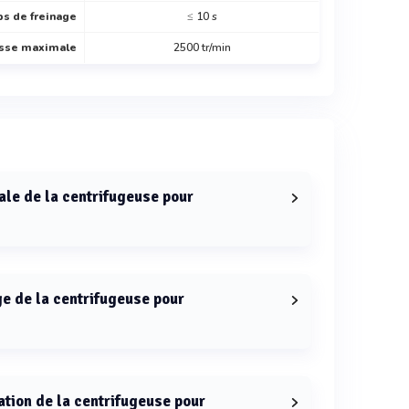
s de freinage
≤ 10 s
sse maximale
2500 tr/min
ale de la centrifugeuse pour
ugeuse pour microplaques MC96 est de 2500 tr/min.
ge de la centrifugeuse pour
fugeuse pour microplaques MC96 est de ≤ 10 s.
ation de la centrifugeuse pour