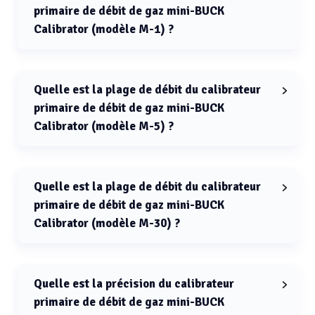
primaire de débit de gaz mini-BUCK
Calibrator (modèle M-1) ?
La plage de débit du calibrateur primaire de débit de
gaz mini-BUCK Calibrator (modèle M-1) est de 0,1 à 300
cm3/min.
Quelle est la plage de débit du calibrateur
primaire de débit de gaz mini-BUCK
Calibrator (modèle M-5) ?
La plage de débit du calibrateur primaire de débit de
gaz mini-BUCK Calibrator (modèle M-5) est de 1 à 6000
cm3/min.
Quelle est la plage de débit du calibrateur
primaire de débit de gaz mini-BUCK
Calibrator (modèle M-30) ?
La plage de débit du calibrateur primaire de débit de
gaz mini-BUCK Calibrator (modèle M-30) est de 100
cm3/min à 30 L/min.
Quelle est la précision du calibrateur
primaire de débit de gaz mini-BUCK