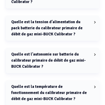
Calibrator ?
La précision du calibrateur primaire de débit de gaz
mini-BUCK Calibrator est de ±0,5 %.
Quelle est la tension d’alimentation du
pack batterie du calibrateur primaire de
débit de gaz mini-BUCK Calibrator ?
La tension d’alimentation du pack batterie du
calibrateur primaire de débit de gaz mini-BUCK
Calibrator est de 4,8 V.
Quelle est l’autonomie sur batterie du
calibrateur primaire de débit de gaz mini-
BUCK Calibrator ?
L’autonomie sur batterie du calibrateur primaire de
débit de gaz mini-BUCK Calibrator est de 8 h.
Quelle est la température de
fonctionnement du calibrateur primaire de
débit de gaz mini-BUCK Calibrator ?