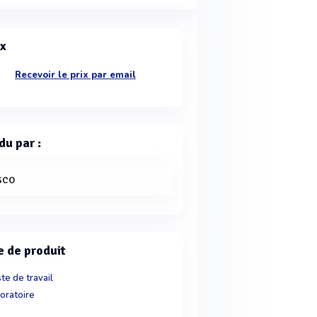
ix
Recevoir le prix par email
du par :
SCO
e de produit
te de travail
oratoire