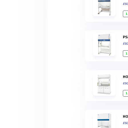
ES
1
P
ES
1
H
ES
1
H
ES