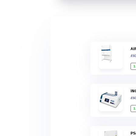
A
ES
1
IN
ES
1
P