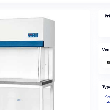
Pr
Ven
E
Typ
Pos
Lab