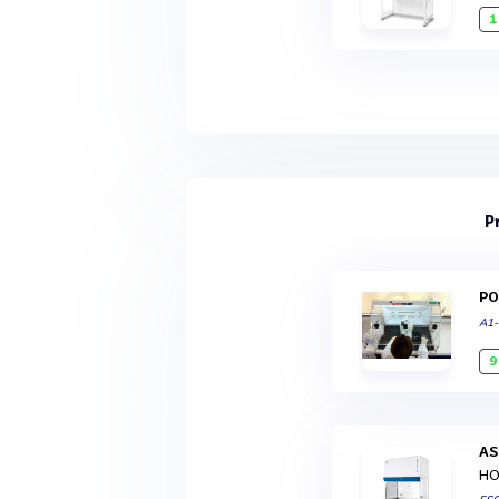
1
P
P
A1
9
A
HO