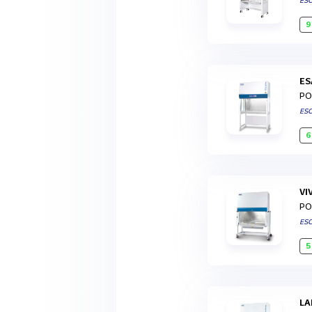
ES
9
E
PO
ES
6
V
PO
ES
5
L