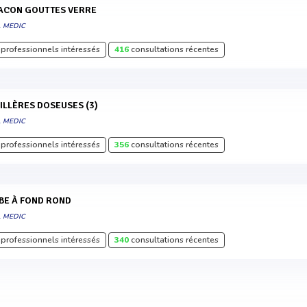
LACON GOUTTES VERRE
L MEDIC
professionnels intéressés
416
consultations récentes
UILLÈRES DOSEUSES (3)
L MEDIC
professionnels intéressés
356
consultations récentes
UBE À FOND ROND
L MEDIC
professionnels intéressés
340
consultations récentes