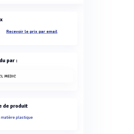
ix
Recevoir le prix par email
du par :
CL MEDIC
e de produit
 matière plastique