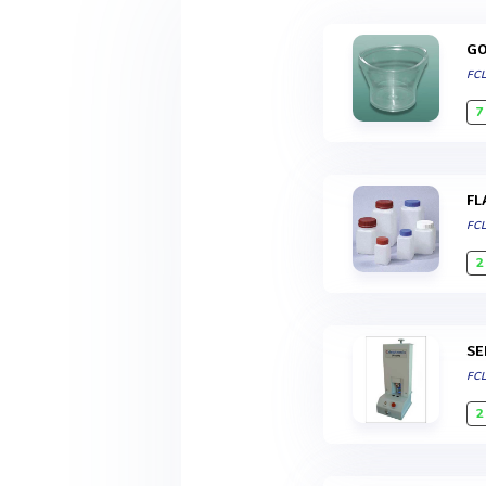
G
FC
7
F
FC
2
S
FC
2