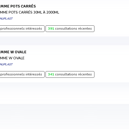
AMME POTS CARRÉS
MME POTS CARRÉS 30ML À 2000ML
NUPLAST
professionnels intéressés
391
consultations récentes
AMME W OVALE
MME W OVALE
NUPLAST
professionnels intéressés
341
consultations récentes