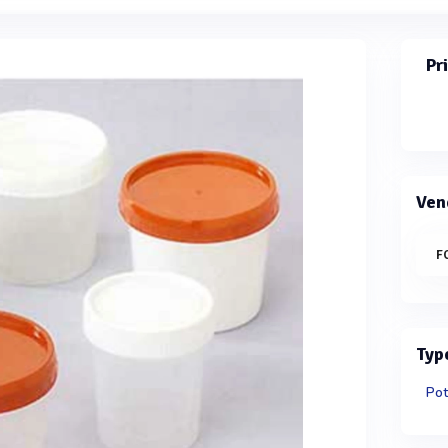
Pr
Ven
F
Typ
Pot