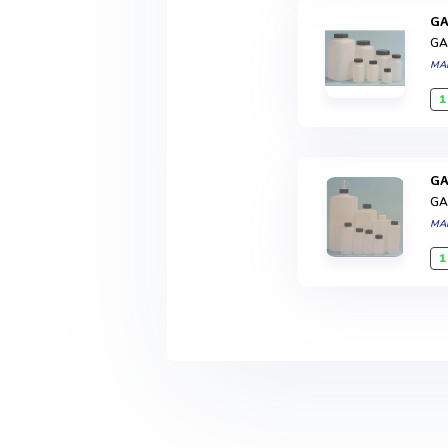
G
GA
MA
1
G
GA
MA
1