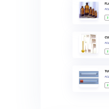
F
FC
2
C
FC
2
T
FC
2