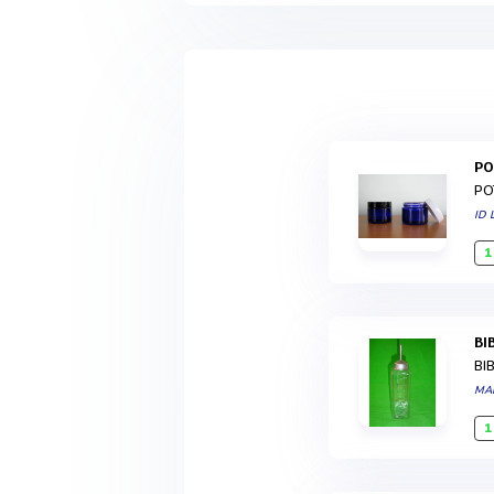
P
PO
ID
1
B
BI
MA
1