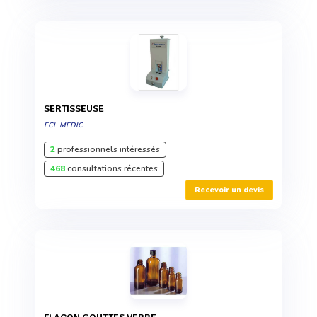
SERTISSEUSE
FCL MEDIC
2
professionnels intéressés
468
consultations récentes
Recevoir un devis