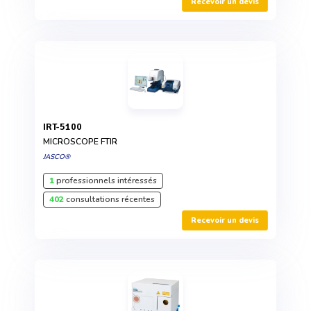
Recevoir un devis
IRT-5100
MICROSCOPE FTIR
JASCO®
1
professionnels intéressés
402
consultations récentes
Recevoir un devis