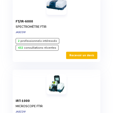
FT/IR-6000
SPECTROMÈTRE FTIR
JASCO®
2
professionnels intéressés
432
consultations récentes
Recevoir un devis
IRT-1000
MICROSCOPE FTIR
JASCO®