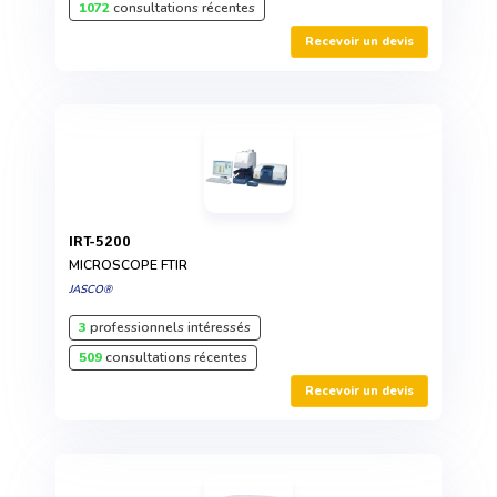
1072
consultations récentes
Recevoir un devis
IRT-5200
MICROSCOPE FTIR
JASCO®
3
professionnels intéressés
509
consultations récentes
Recevoir un devis